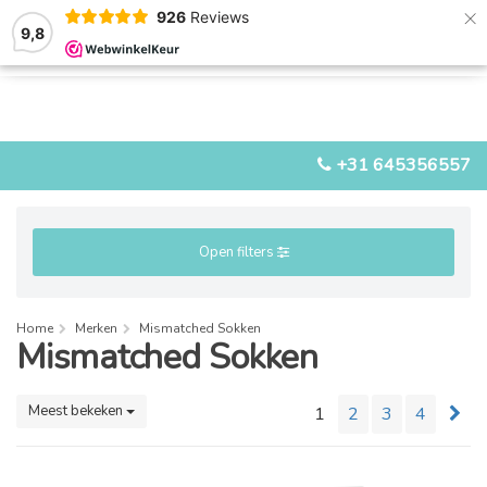
×
926
Reviews
9,8
0
0
MENU
+31 645356557
Open filters
Home
Merken
Mismatched Sokken
Mismatched Sokken
Meest bekeken
1
2
3
4