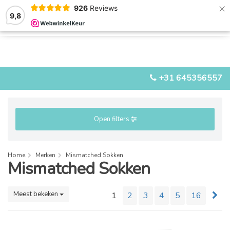
×
926
Reviews
9,8
0
0
MENU
+31 645356557
Open filters
Home
Merken
Mismatched Sokken
Mismatched Sokken
Meest bekeken
1
2
3
4
5
16