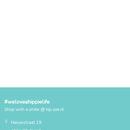
#weloveahippielife
Shop with a smile @ hip-pie.nl
Nieuwstraat 19