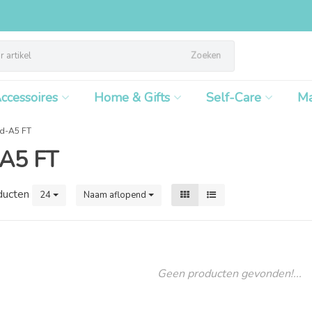
Zoeken
ccessoires
Home & Gifts
Self-Care
M
ed-A5 FT
-A5 FT
ducten
24
Naam aflopend
Geen producten gevonden!...