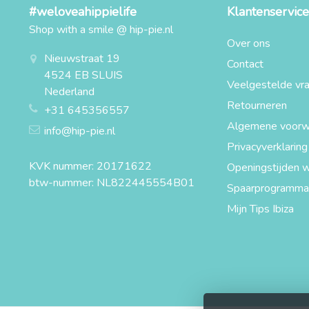
#weloveahippielife
Klantenservice
Shop with a smile @ hip-pie.nl
Over ons
Nieuwstraat 19
Contact
4524 EB SLUIS
Veelgestelde vr
Nederland
Retourneren
+31 645356557
Algemene voorw
info@hip-pie.nl
Privacyverklaring
KVK nummer: 20171622
Openingstijden w
btw-nummer: NL822445554B01
Spaarprogramma
Mijn Tips Ibiza