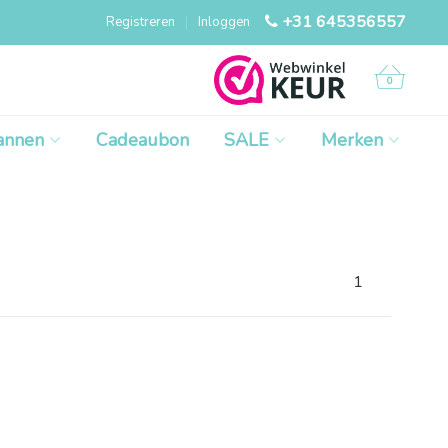
+31 645356557
Registreren
|
Inloggen
0
annen
Cadeaubon
SALE
Merken
1