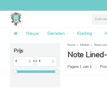
Nieuw
Sieraden
Kleding
A
Home
Merken
Note Lin
Prijs
Note Lined
tot
€
€
Pagina 1 van 1
|
Pro