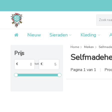
Nieuw
Sieraden
Kleding
A
Home
Merken
Selfmade
Prijs
Selfmadehe
tot
€
€
Pagina 1 van 1
|
Pro