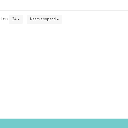
cten
24
Naam aflopend