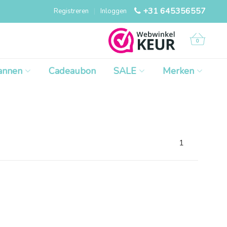
+31 645356557
Registreren
|
Inloggen
0
annen
Cadeaubon
SALE
Merken
1