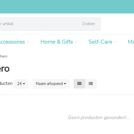
Zoeken
ccessoires
Home & Gifts
Self-Care
M
hero
ro
ducten
24
Naam aflopend
Geen producten gevonden!...