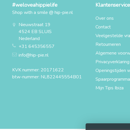
#weloveahippielife
Klantenservice
Shop with a smile @ hip-pie.nl
Over ons
Nieuwstraat 19
Contact
4524 EB SLUIS
Veelgestelde vr
Nederland
Retourneren
+31 645356557
Algemene voorw
info@hip-pie.nl
Privacyverklaring
KVK nummer: 20171622
Openingstijden w
btw-nummer: NL822445554B01
Spaarprogramma
Mijn Tips Ibiza