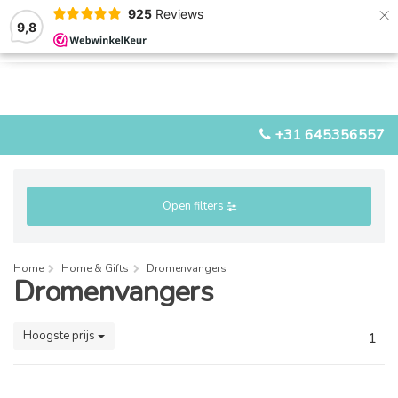
×
925
Reviews
9,8
0
0
MENU
+31 645356557
Open filters
Home
Home & Gifts
Dromenvangers
Dromenvangers
Hoogste prijs
1