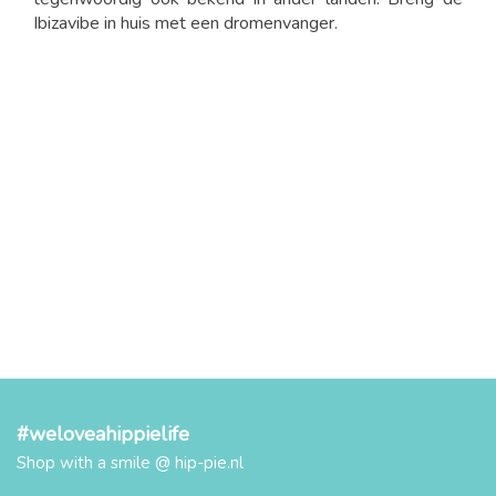
Ibizavibe in huis met een dromenvanger.
#weloveahippielife
Shop with a smile @ hip-pie.nl