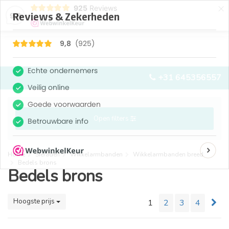
×
925
Reviews
9,8
0
0
MENU
+31 645356557
Open filters
Home
Sieraden
Wikkelarmbanden
Wikkelarmbanden breed
Bedels brons
Bedels brons
Hoogste prijs
1
2
3
4