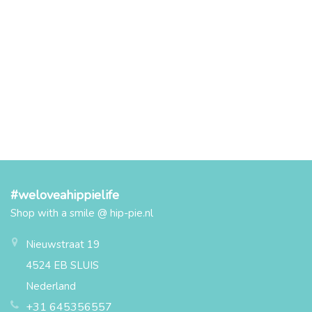
#weloveahippielife
Shop with a smile @ hip-pie.nl
Nieuwstraat 19
4524 EB SLUIS
Nederland
+31 645356557