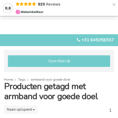
×
925
Reviews
9,8
0
0
MENU
+31 645356557
Open filters
Home
Tags
armband voor goede doel
Producten getagd met
armband voor goede doel
Naam oplopend
1