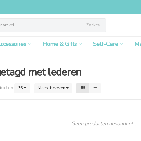
Zoeken
ccessoires
Home & Gifts
Self-Care
M
getagd met lederen
ducten
36
Meest bekeken
Geen producten gevonden!...