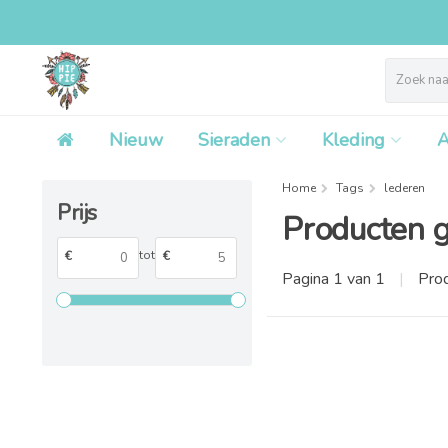
Nieuw
Sieraden
Kleding
A
Home
Tags
lederen
Prijs
Producten 
tot
€
€
Pagina 1 van 1
|
Pro