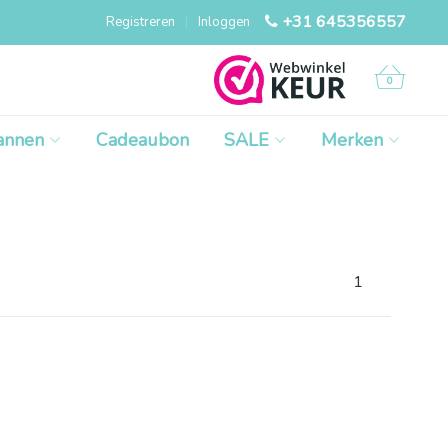
+31 645356557
Registreren
|
Inloggen
0
annen
Cadeaubon
SALE
Merken
1