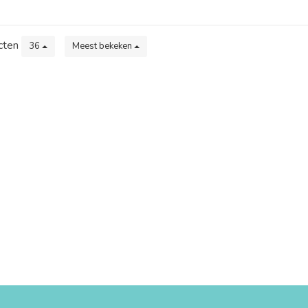
cten
36
Meest bekeken