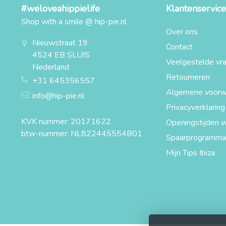
#weloveahippielife
Klantenservice
Shop with a smile @ hip-pie.nl
Over ons
Nieuwstraat 19
Contact
4524 EB SLUIS
Veelgestelde vr
Nederland
Retourneren
+31 645356557
Algemene voorw
info@hip-pie.nl
Privacyverklaring
KVK nummer: 20171622
Openingstijden w
btw-nummer: NL822445554B01
Spaarprogramma
Mijn Tips Ibiza