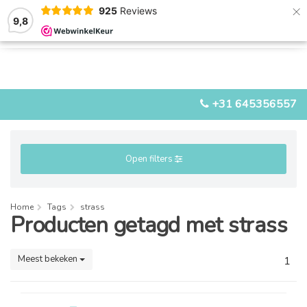
×
925
Reviews
9,8
0
0
MENU
+31 645356557
Open filters
Home
Tags
strass
Producten getagd met strass
Meest bekeken
1