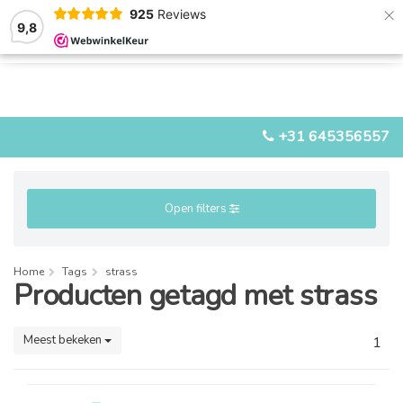
×
925
Reviews
9,8
0
0
MENU
+31 645356557
Open filters
Home
Tags
strass
Producten getagd met strass
Meest bekeken
1