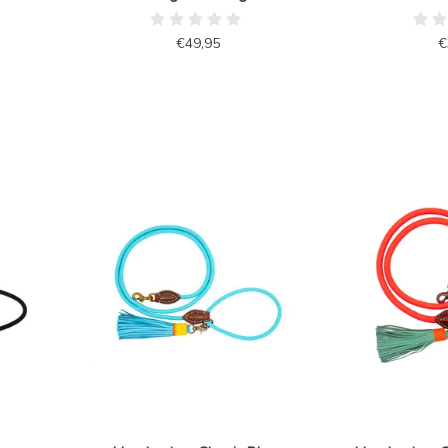
€49,95
€