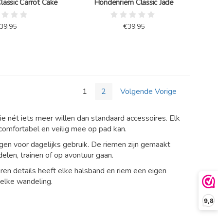
assic Carrot Cake
Hondenriem Classic Jade
39,95
€39,95
1
2
Volgende Vorige
ie
nét
iets
meer
willen
dan
standaard
accessoires.
Elk
comfortabel
en
veilig
mee
op
pad
kan.
ngen
voor
dagelijks
gebruik.
De
riemen
zijn
gemaakt
delen,
trainen
of
op
avontuur
gaan.
eren
details
heeft
elke
halsband
en
riem
een
eigen
elke
wandeling.
9,8