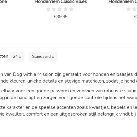
tone
Hondenriem Classic Blues
Hondenriem Cl
€39,95
€
cten
24
Standaard
en
van
Dog
with
a
Mission
zijn
gemaakt
voor
honden
en
baasjes
d
ende
kleuren,
unieke
details
en
stevige
materialen,
zodat
je
hond
telbaar
voor
een
goede
pasvorm
en
voorzien
van
robuuste
sluiti
tig
in
de
hand
ligt
en
zorgen
voor
goede
controle
tijdens
het
wan
kte
karakter
en
de
speelse
accenten
zoals
kwastjes,
bedels
en
l
ie
kwaliteit,
comfort
en
een
uitgesproken
stijl
belangrijk
vindt
bij