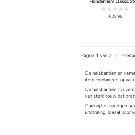
Hondenriem Classic S
€39,95
Pagina 1 van 2
|
Produ
De
halsbanden
en
riem
item
combineert
opvall
De
halsbanden
zijn
vers
van
sterk
touw
dat
pret
Dankzij
het
handgemaa
uitstraling.
Ideaal
voor
w