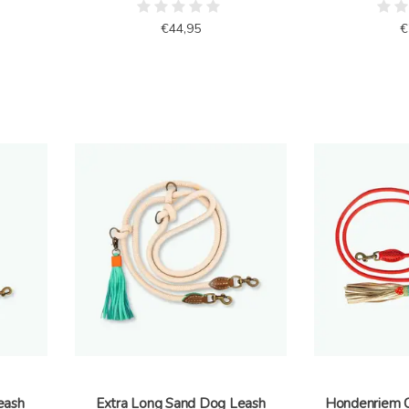
€44,95
€
eash
Extra Long Sand Dog Leash
Hondenriem C