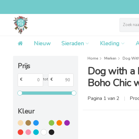
Nieuw
Sieraden
Kleding
A
Home
Merken
Dog With
Prijs
Dog with a 
Boho Chic w
tot
€
€
Pagina 1 van 2
|
Pro
Kleur