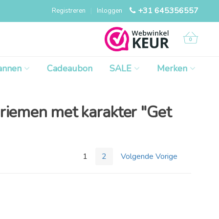
+31 645356557
Registreren
|
Inloggen
0
annen
Cadeaubon
SALE
Merken
riemen met karakter "Get
1
2
Volgende Vorige