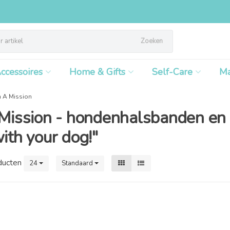
Zoeken
ccessoires
Home & Gifts
Self-Care
M
 A Mission
Mission - hondenhalsbanden en 
ith your dog!"
ducten
24
Standaard