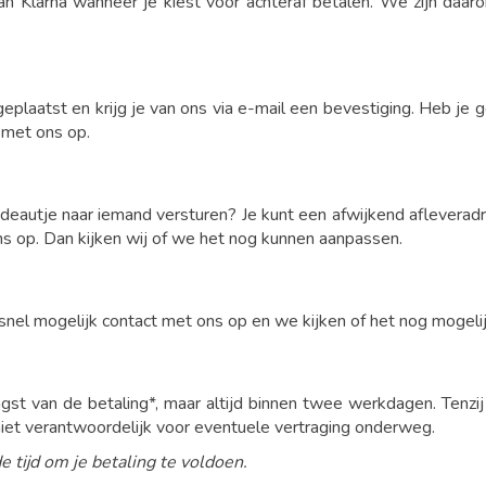
aan Klarna wanneer je kiest voor achteraf betalen. We zijn da
 geplaatst en krijg je van ons via e-mail een bevestiging. Heb je 
t met ons op.
cadeautje naar iemand versturen? Je kunt een afwijkend aflevera
s op. Dan kijken wij of we het nog kunnen aanpassen.
nel mogelijk contact met ons op en we kijken of het nog mogelij
gst van de betaling*, maar altijd binnen twee werkdagen. Tenzi
 niet verantwoordelijk voor eventuele vertraging onderweg.
e tijd om je betaling te voldoen.