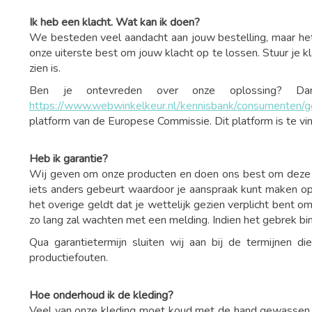
Ik heb een klacht. Wat kan ik doen?
We besteden veel aandacht aan jouw bestelling, maar het
onze uiterste best om jouw klacht op te lossen. Stuur je k
zien is.
Ben je ontevreden over onze oplossing? Da
https://www.webwinkelkeur.nl/kennisbank/consumenten/ge
platform van de Europese Commissie. Dit platform is te v
Heb ik garantie?
Wij geven om onze producten en doen ons best om deze in 
iets anders gebeurt waardoor je aanspraak kunt maken op
het overige geldt dat je wettelijk gezien verplicht bent o
zo lang zal wachten met een melding. Indien het gebrek bin
Qua garantietermijn sluiten wij aan bij de termijnen 
productiefouten.
Hoe onderhoud ik de kleding?
Veel van onze kleding moet koud met de hand gewassen wor