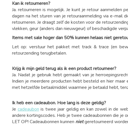
Kan ik retourneren?
Ja. retourneren is mogelijk. Je kunt je retour aanmelden p
dagen na het sturen van je retouraanmelding via e-mail d
retourneren. Je draagt zelf de kosten voor de retourzendin
vlekken, geur (anders dan nieuwgeur) of beschadigde ver
Items met sale hoger dan 50% kunnen helaas niet gereto
Let op: verstuur het pakket met track & trace (en bew
retourzending terugbetalen.
Krijg ik mijn geld terug als ik een product retourneer?
Ja. Nadat je gebruik hebt gemaakt van je herroepingsrecht
Indien je meerdere producten hebt besteld en hier maar 
met hetzelfde betaalmiddel waarmee je betaald hebt, tenzi
Ik heb een cadeaubon. Hoe lang is deze geldig?
Je
cadeaubon
is twee jaar geldig en kan zowel in de we
andere kortingscodes. Heb je twee cadeaubonnen die je on
LET OP! Cadeaubonnen kunnen
niet
geretourneerd worde