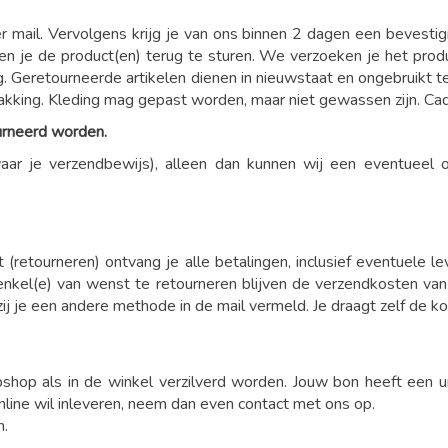
er mail. Vervolgens krijg je van ons binnen 2 dagen een bevestigi
ien je de product(en) terug te sturen. We verzoeken je het pro
g. Geretourneerde artikelen dienen in nieuwstaat en ongebruikt t
pakking. Kleding mag gepast worden, maar niet gewassen zijn. 
urneerd worden.
aar je verzendbewijs), alleen dan kunnen wij een eventueel
 (retourneren) ontvang je alle betalingen, inclusief eventuele 
enkel(e) van wenst te retourneren blijven de verzendkosten van
j je een andere methode in de mail vermeld. Je draagt zelf de ko
bshop als in de winkel verzilverd worden. Jouw bon heeft een
line wil inleveren, neem dan even contact met ons op.
n.