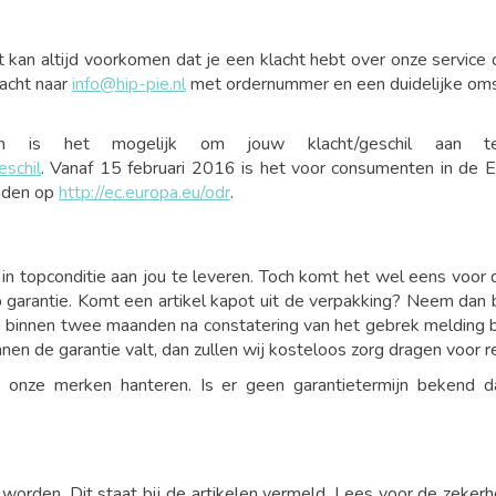
 kan altijd voorkomen dat je een klacht hebt over onze service
lacht naar
info@hip-pie.nl
met ordernummer en een duidelijke omsch
n is het mogelijk om jouw klacht/geschil aan te
schil
. Vanaf 15 februari 2016 is het voor consumenten in de
inden op
http://ec.europa.eu/odr
.
topconditie aan jou te leveren. Toch komt het wel eens voor dat
 garantie. Komt een artikel kapot uit de verpakking? Neem dan
m binnen twee maanden na constatering van het gebrek melding bij
nen de garantie valt, dan zullen wij kosteloos zorg dragen voor r
die onze merken hanteren. Is er geen garantietermijn beken
den. Dit staat bij de artikelen vermeld. Lees voor de zekerhe