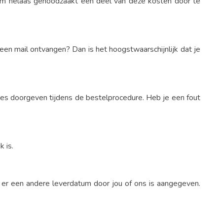
arom helaas genoodzaakt een deel van deze kosten door te
geen mail ontvangen? Dan is het hoogstwaarschijnlijk dat je
dres doorgeven tijdens de bestelprocedure. Heb je een fout
k is.
j er een andere leverdatum door jou of ons is aangegeven.