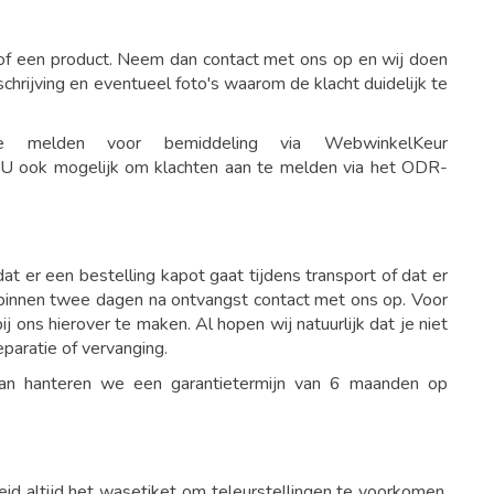
 of een product. Neem dan contact met ons op en wij doen
rijving en eventueel foto's waarom de klacht duidelijk te
 melden voor bemiddeling via WebwinkelKeur
 EU ook mogelijk om klachten aan te melden via het ODR-
 er een bestelling kapot gaat tijdens transport of dat er
 binnen twee dagen na ontvangst contact met ons op. Voor
 ons hierover te maken. Al hopen wij natuurlijk dat je niet
eparatie of vervanging.
d dan hanteren we een garantietermijn van 6 maanden op
id altijd het wasetiket om teleurstellingen te voorkomen.