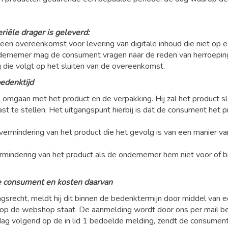
eriële drager is geleverd:
n overeenkomst voor levering van digitale inhoud die niet op e
rnemer mag de consument vragen naar de reden van herroeping, m
g die volgt op het sluiten van de overeenkomst.
bedenktijd
 omgaan met het product en de verpakking. Hij zal het product sl
t te stellen. Het uitgangspunt hierbij is dat de consument het pr
vermindering van het product die het gevolg is van een manier 
mindering van het product als de ondernemer hem niet voor of bij
de consument en kosten daarvan
ngsrecht, meldt hij dit binnen de bedenktermijn door middel va
ie op de webshop staat. De aanmelding wordt door ons per mail b
ag volgend op de in lid 1 bedoelde melding, zendt de consument h