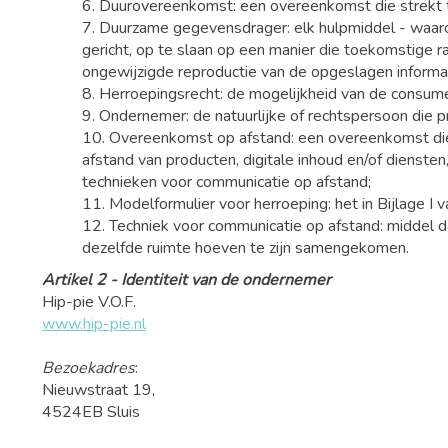
6. Duurovereenkomst: een overeenkomst die strekt to
7. Duurzame gegevensdrager: elk hulpmiddel - waaro
gericht, op te slaan op een manier die toekomstige 
ongewijzigde reproductie van de opgeslagen informa
8. Herroepingsrecht: de mogelijkheid van de consum
9. Ondernemer: de natuurlijke of rechtspersoon die p
10. Overeenkomst op afstand: een overeenkomst di
afstand van producten, digitale inhoud en/of dienst
technieken voor communicatie op afstand;
11. Modelformulier voor herroeping: het in Bijlage
12. Techniek voor communicatie op afstand: middel d
dezelfde ruimte hoeven te zijn samengekomen.
Artikel 2 - Identiteit van de ondernemer
Hip-pie V.O.F.
www.hip-pie.nl
Bezoekadres
:
Nieuwstraat 19,
4524EB Sluis