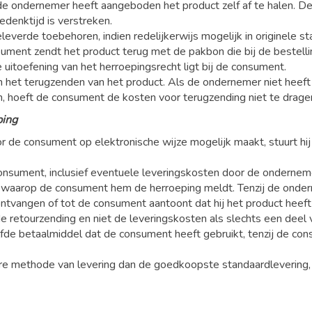
de ondernemer heeft aangeboden het product zelf af te halen. De 
denktijd is verstreken.
leverde toebehoren, indien redelijkerwijs mogelijk in originele 
nsument zendt het product terug met de pakbon die bij de bestelli
ge uitoefening van het herroepingsrecht ligt bij de consument.
n het terugzenden van het product. Als de ondernemer niet hee
, hoeft de consument de kosten voor terugzending niet te drage
ping
 de consument op elektronische wijze mogelijk maakt, stuurt hi
nsument, inclusief eventuele leveringskosten door de onderneme
waarop de consument hem de herroeping meldt. Tenzij de ondernem
ntvangen of tot de consument aantoont dat hij het product heeft
 retourzending en niet de leveringskosten als slechts een deel 
lfde betaalmiddel dat de consument heeft gebruikt, tenzij de 
re methode van levering dan de goedkoopste standaardlevering