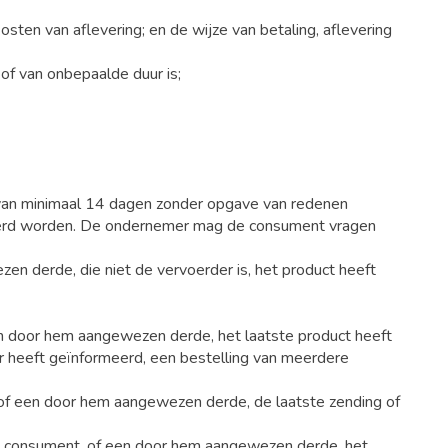
osten van aflevering; en de wijze van betaling, aflevering
f van onbepaalde duur is;
van minimaal 14 dagen zonder opgave van redenen
neerd worden. De ondernemer mag de consument vragen
n derde, die niet de vervoerder is, het product heeft
n door hem aangewezen derde, het laatste product heeft
r heeft geïnformeerd, een bestelling van meerdere
 of een door hem aangewezen derde, de laatste zending of
e consument, of een door hem aangewezen derde, het