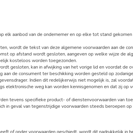
 op elk aanbod van de ondernemer en op elke tot stand gekome
en, wordt de tekst van deze algemene voorwaarden aan de consum
omst op afstand wordt gesloten, aangeven op welke wijze de alg
gelijk kosteloos worden toegezonden.
ordt gesloten, kan in afwijking van het vorige lid en voordat de
g aan de consument ter beschikking worden gesteld op zodanig
ensdrager. Indien dit redelijkerwijs niet mogelijk is, zal voor
 elektronische weg kan worden kennisgenomen en dat zij op ve
en tevens specifieke product- of dienstenvoorwaarden van toepa
h in geval van tegenstrijdige voorwaarden steeds beroepen op 
eeft of onder voorwaarden geschiedt, wordt dit nadrukkelijk in 