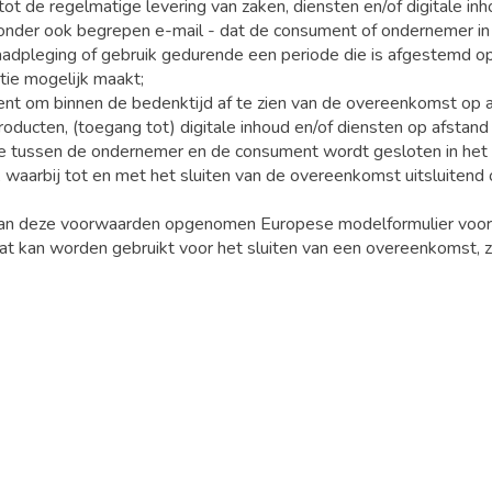
t de regelmatige levering van zaken, diensten en/of digitale i
nder ook begrepen e-mail - dat de consument of ondernemer in st
raadpleging of gebruik gedurende een periode die is afgestemd op
tie mogelijk maakt;
ent om binnen de bedenktijd af te zien van de overeenkomst op a
roducten, (toegang tot) digitale inhoud en/of diensten op afstan
e tussen de ondernemer en de consument wordt gesloten in het
en, waarbij tot en met het sluiten van de overeenkomst uitsluite
 I van deze voorwaarden opgenomen Europese modelformulier voor
at kan worden gebruikt voor het sluiten van een overeenkomst, z