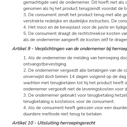
gemachtigde van) de ondernemer. Dit hoeft niet als 
genomen als hij het product terugzendt voordat de be
3. De consument zendt het product terug met alle ge
verstrekte redelijke en duidelijke instructies. De co
4. Het risico en de bewijslast voor de juiste en tijdi
5. De consument draagt de rechtstreekse kosten va
als de ondernemer aangeeft de kosten zelf te dragen
Artikel 9 - Verplichtingen van de ondernemer bij herroe
1. Als de ondernemer de melding van herroeping door
ontvangstbevestiging.
2. De ondernemer vergoedt alle betalingen van de co
onverwijld doch binnen 14 dagen volgend op de dag 
wachten met terugbetalen tot hij het product heeft o
ondernemer vergoedt niet de leveringskosten voor de
3. De ondernemer gebruikt voor terugbetaling hetze
terugbetaling is kosteloos voor de consument.
4. Als de consument heeft gekozen voor een duurde
duurdere methode niet terug te betalen.
Artikel 10 - Uitsluiting herroepingsrecht