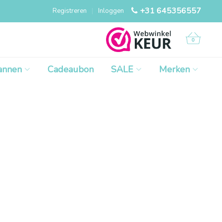
+31 645356557
Registreren
|
Inloggen
0
annen
Cadeaubon
SALE
Merken