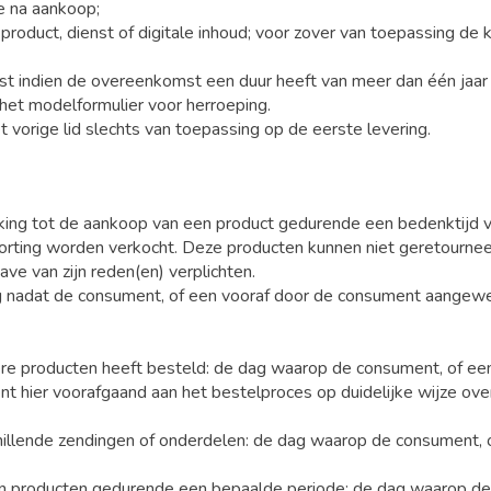
e na aankoop;
product, dienst of digitale inhoud; voor zover van toepassing de k
 indien de overeenkomst een duur heeft van meer dan één jaar o
het modelformulier voor herroeping.
et vorige lid slechts van toepassing op de eerste levering.
ing tot de aankoop van een product gedurende een bedenktijd 
korting worden verkocht. Deze producten kunnen niet geretour
ve van zijn reden(en) verplichten.
g nadat de consument, of een vooraf door de consument aangeweze
re producten heeft besteld: de dag waarop de consument, of ee
t hier voorafgaand aan het bestelproces op duidelijke wijze ove
schillende zendingen of onderdelen: de dag waarop de consument,
an producten gedurende een bepaalde periode: de dag waarop d