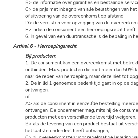
B> de informatie over garanties en bestaande servic
C> de prijs met inbegrip van alle belastingen van het 
of uitvoering van de overeenkomst op afstand;
D> de vereisten voor opzegging van de overeenkomst
E> indien de consument een herroepingsrecht heeft, 
6. In geval van een duurtransactie is de bepaling in h
Artikel 6 - Herroepingsrecht
Bij producten:
1. De consument kan een overeenkomst met betrekk
ontbinden. M.u.v. producten die met meer dan 50% 
naar de reden van herroeping, maar deze niet tot opga
2. De in lid 1 genoemde bedenktijd gaat in op de da
ontvangen,
of:
A> als de consument in eenzelfde bestelling meerde
ontvangen. De ondernemer mag, mits hij de consumen
producten met een verschillende levertijd weigeren.
B> als de levering van een product bestaat uit ver
het laatste onderdeel heeft ontvangen;
C> bij overeenkomsten voor regelmatige levering v