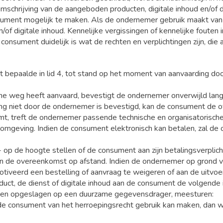
schrijving van de aangeboden producten, digitale inhoud en/of d
ument mogelijk te maken. Als de ondernemer gebruik maakt van 
f digitale inhoud. Kennelijke vergissingen of kennelijke fouten 
consument duidelijk is wat de rechten en verplichtingen zijn, die
bepaalde in lid 4, tot stand op het moment van aanvaarding do
che weg heeft aanvaard, bevestigt de ondernemer onverwijld lan
ing niet door de ondernemer is bevestigd, kan de consument de 
mt, treft de ondernemer passende technische en organisatorische
ebomgeving. Indien de consument elektronisch kan betalen, zal d
 op de hoogte stellen of de consument aan zijn betalingsverplich
van de overeenkomst op afstand. Indien de ondernemer op grond 
otiveerd een bestelling of aanvraag te weigeren of aan de uitvo
oduct, de dienst of digitale inhoud aan de consument de volgende i
den opgeslagen op een duurzame gegevensdrager, meesturen:
consument van het herroepingsrecht gebruik kan maken, dan wel 