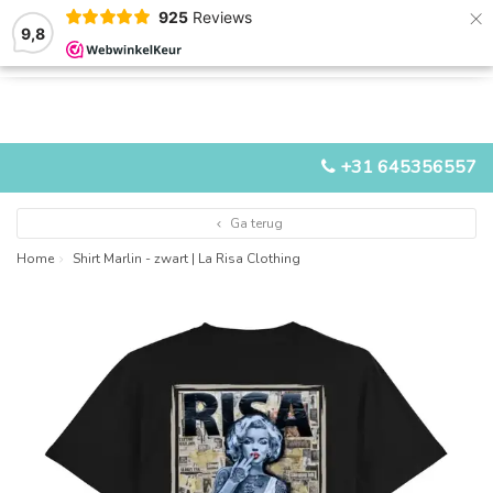
×
925
Reviews
9,8
0
0
MENU
+31 645356557
Ga terug
Home
Shirt Marlin - zwart | La Risa Clothing