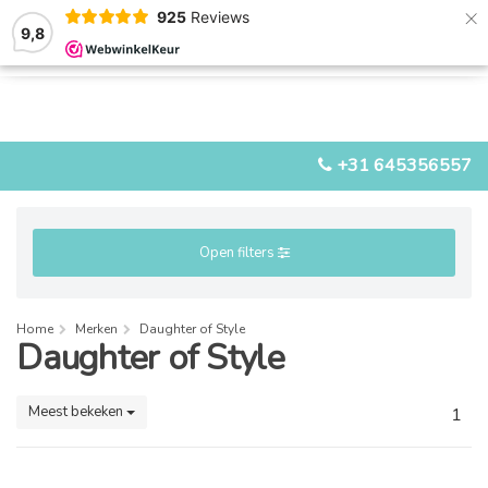
×
925
Reviews
9,8
0
0
MENU
+31 645356557
Open filters
Home
Merken
Daughter of Style
Daughter of Style
Meest bekeken
1