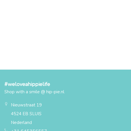
#weloveahippielife
Shop with a smile @ hip-pie.nl
Nieuwstraat 19
4524 EB SLUIS
Nederland