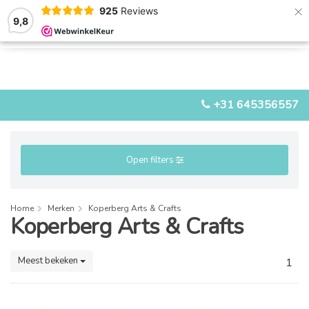
×
925
Reviews
9,8
0
0
MENU
+31 645356557
Open filters
Home
Merken
Koperberg Arts & Crafts
Koperberg Arts & Crafts
Meest bekeken
1