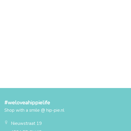
#weloveahippielife
Shop with a smile @ hip-pie.nl
Nieuwstraat 19