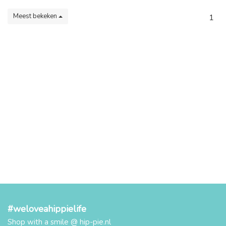
Meest bekeken
1
#weloveahippielife
Shop with a smile @ hip-pie.nl