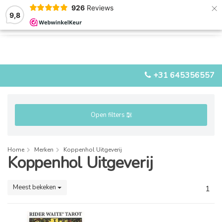
×
926
Reviews
9,8
0
0
MENU
+31 645356557
Open filters
Home
Merken
Koppenhol Uitgeverij
Koppenhol Uitgeverij
Meest bekeken
1