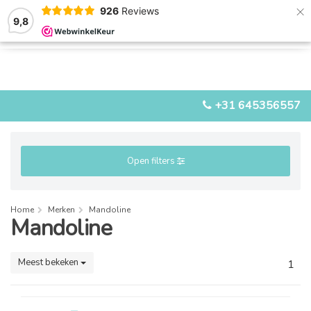
×
926
Reviews
9,8
0
0
MENU
+31 645356557
Open filters
Home
Merken
Mandoline
Mandoline
Meest bekeken
1