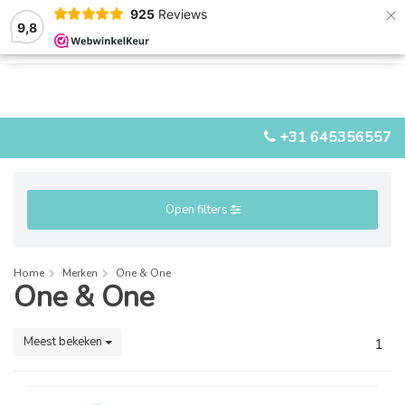
×
925
Reviews
9,8
0
0
MENU
+31 645356557
Open filters
Home
Merken
One & One
One & One
Meest bekeken
1