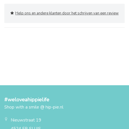
Help ons en andere klanten door het schrijven van een review
#weloveahippielife
Shop with a smile @ hip-pie.nl
Nieuwstraat 19
4524 EB SLUIS