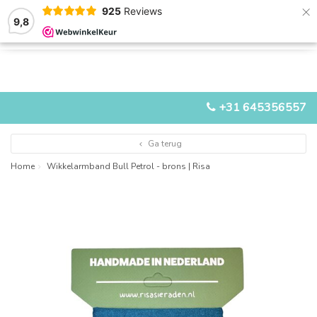
×
925
Reviews
9,8
0
0
MENU
+31 645356557
Ga terug
Home
Wikkelarmband Bull Petrol - brons | Risa