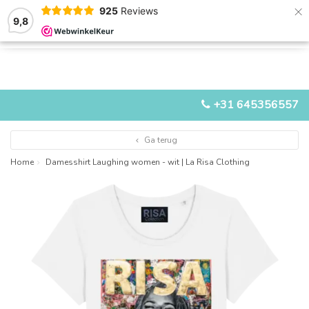
×
925
Reviews
9,8
0
0
MENU
+31 645356557
Ga terug
Home
Damesshirt Laughing women - wit | La Risa Clothing