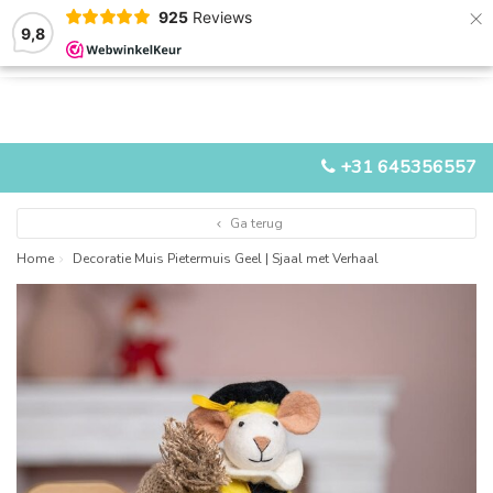
×
925
Reviews
9,8
0
0
MENU
+31 645356557
Ga terug
Home
Decoratie Muis Pietermuis Geel | Sjaal met Verhaal