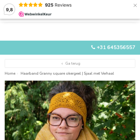
×
925
Reviews
9,8
0
0
MENU
+31 645356557
Ga terug
Home
Haarband Granny square okergeel | Sjaal met Verhaal