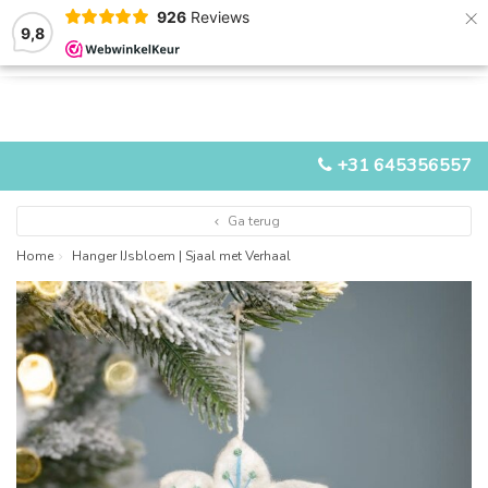
×
926
Reviews
9,8
0
0
MENU
+31 645356557
Ga terug
Home
Hanger IJsbloem | Sjaal met Verhaal