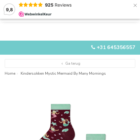
×
925
Reviews
9,8
0
0
MENU
+31 645356557
Ga terug
Home
Kindersokken Mystic Mermaid By Many Mornings