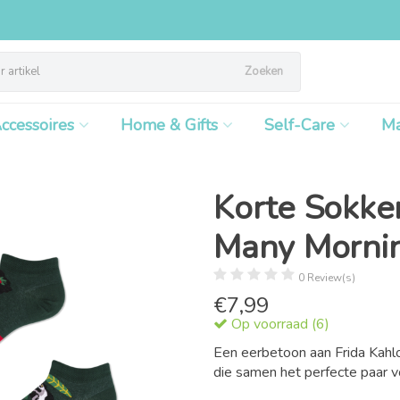
Zoeken
ccessoires
Home & Gifts
Self-Care
M
Korte Sokken
Many Morni
0 Review(s)
€
7,99
Op voorraad (6)
Een eerbetoon aan Frida Kahl
die samen het perfecte paar v