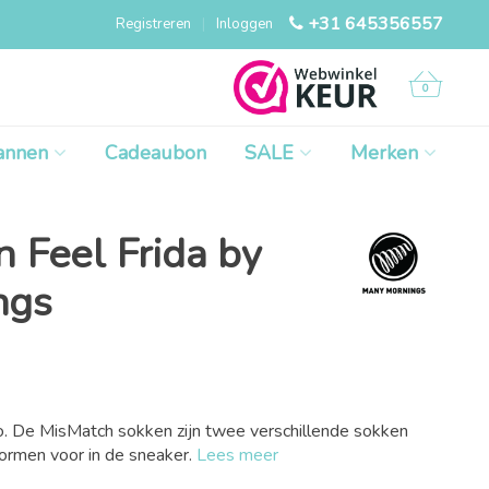
+31 645356557
Registreren
|
Inloggen
0
annen
Cadeaubon
SALE
Merken
 Feel Frida by
ngs
o. De MisMatch sokken zijn twee verschillende sokken
ormen voor in de sneaker.
Lees meer