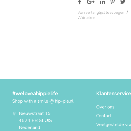
Aan verlanglijst toevoegen
/
Afdrukken
#weloveahippielife
Klantenservice
Shop with a smile @ hip-pie.nl
Over ons
Nieuwstraat 19
Contact
4524 EB SLUIS
Veelgestelde vr
Nederland