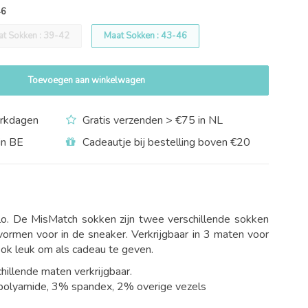
46
t Sokken : 39-42
Maat Sokken : 43-46
Toevoegen aan winkelwagen
rkdagen
Gratis verzenden > €75 in NL
in BE
Cadeautje bij bestelling boven €20
lo. De MisMatch sokken zijn twee verschillende sokken
vormen voor in de sneaker. Verkrijgbaar in 3 maten voor
k leuk om als cadeau te geven.
chillende maten verkrijgbaar.
polyamide, 3% spandex, 2% overige vezels