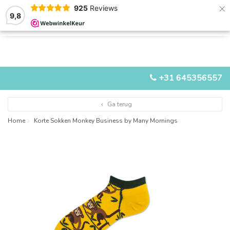
×
925
Reviews
9,8
0
0
MENU
+31 645356557
Ga terug
Home
Korte Sokken Monkey Business by Many Mornings