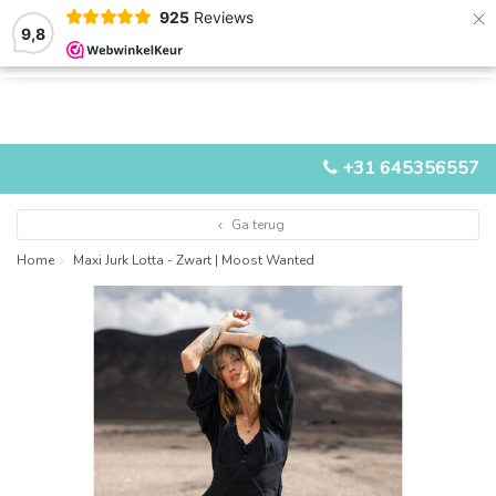
×
925
Reviews
9,8
0
0
MENU
+31 645356557
Ga terug
Home
Maxi Jurk Lotta - Zwart | Moost Wanted