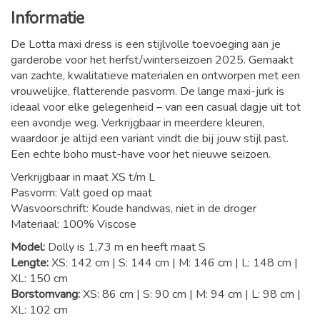
Informatie
De Lotta maxi dress is een stijlvolle toevoeging aan je
garderobe voor het herfst/winterseizoen 2025. Gemaakt
van zachte, kwalitatieve materialen en ontworpen met een
vrouwelijke, flatterende pasvorm. De lange maxi-jurk is
ideaal voor elke gelegenheid – van een casual dagje uit tot
een avondje weg. Verkrijgbaar in meerdere kleuren,
waardoor je altijd een variant vindt die bij jouw stijl past.
Een echte boho must-have voor het nieuwe seizoen.
Verkrijgbaar in maat XS t/m L
Pasvorm: Valt goed op maat
Wasvoorschrift: Koude handwas, niet in de droger
Materiaal: 100% Viscose
Model:
Dolly is 1,73 m en heeft maat S
Lengte:
XS: 142 cm | S: 144 cm | M: 146 cm | L: 148 cm |
XL: 150 cm
Borstomvang:
XS: 86 cm | S: 90 cm | M: 94 cm | L: 98 cm |
XL: 102 cm