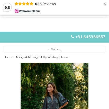
×
926
Reviews
9,8
0
0
MENU
+31 645356557
Ga terug
Home
Midi jurk Midnight Lilly Whitney | Jaase