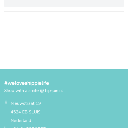
#weloveahippielife
Shop with a smile @ hip-pie.nl
Nieuwstraat 19
4524 EB SLUIS
Nederland