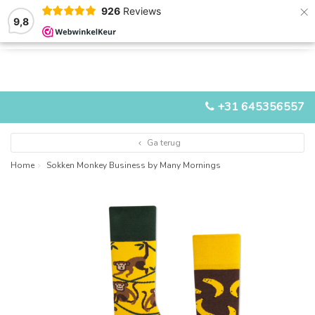
×
926
Reviews
9,8
0
0
MENU
+31 645356557
Ga terug
Home
Sokken Monkey Business by Many Mornings