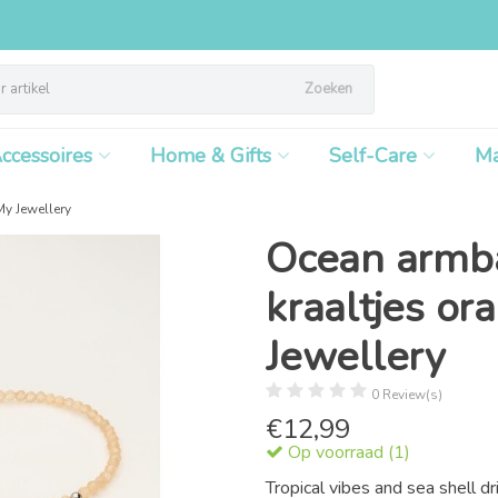
Zoeken
ccessoires
Home & Gifts
Self-Care
M
My Jewellery
Ocean armba
kraaltjes ora
Jewellery
0 Review(s)
€
12,99
Op voorraad (1)
Tropical vibes and sea shell d