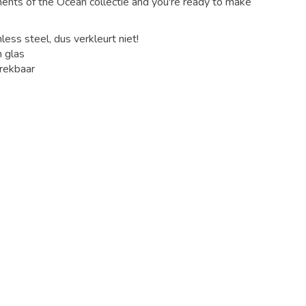
ents of the Ocean collectie and you're ready to make
ss steel, dus verkleurt niet!
 glas
 rekbaar