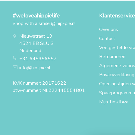
#weloveahippielife
Klantenservice
Shop with a smile @ hip-pie.nl
Over ons
Nieuwstraat 19
Contact
4524 EB SLUIS
Veelgestelde vr
Nederland
Retourneren
+31 645356557
Algemene voorw
info@hip-pie.nl
Privacyverklaring
KVK nummer: 20171622
Openingstijden w
btw-nummer: NL822445554B01
Spaarprogramma
Mijn Tips Ibiza