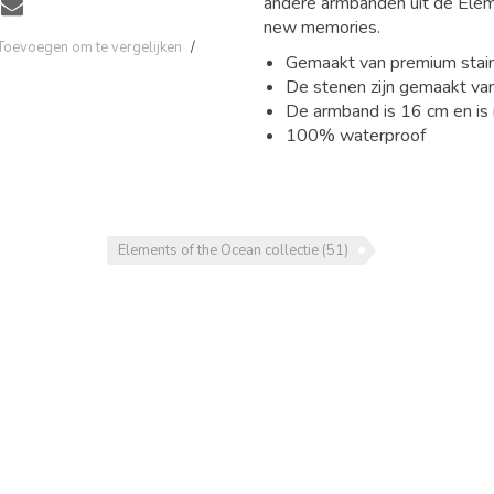
andere armbanden uit de Elem
new memories.
Toevoegen om te vergelijken
/
Gemaakt van premium stainle
De stenen zijn gemaakt van
De armband is 16 cm en is
100% waterproof
Elements of the Ocean collectie
(51)