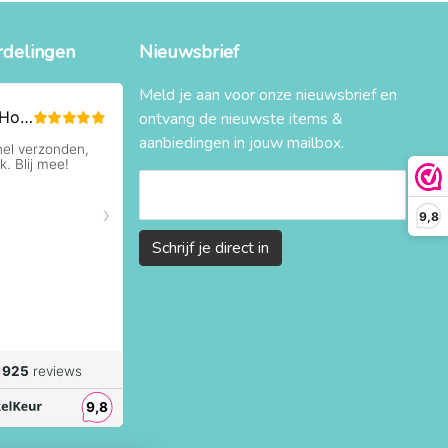
rdelingen
Nieuwsbrief
Meld je aan voor onze nieuwsbrief en
ontvang de nieuwste items &
aanbiedingen in jouw mailbox.
9,8
Schrijf je direct in