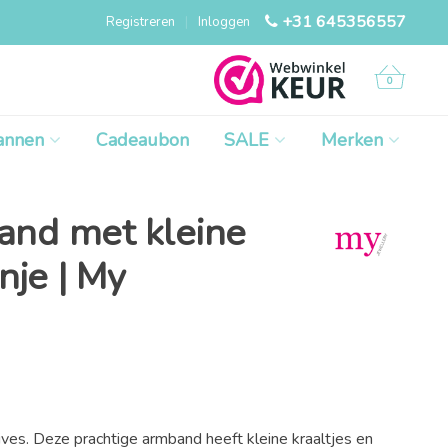
+31 645356557
Registreren
|
Inloggen
0
annen
Cadeaubon
SALE
Merken
nd met kleine
nje | My
rives. Deze prachtige armband heeft kleine kraaltjes en