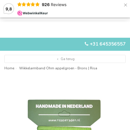
×
926
Reviews
9,8
0
0
MENU
+31 645356557
Ga terug
Home
Wikkelarmband Ohm appelgroen - Brons | Risa