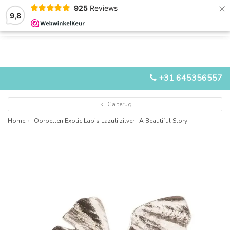
×
925
Reviews
9,8
0
0
MENU
+31 645356557
Ga terug
Home
Oorbellen Exotic Lapis Lazuli zilver | A Beautiful Story