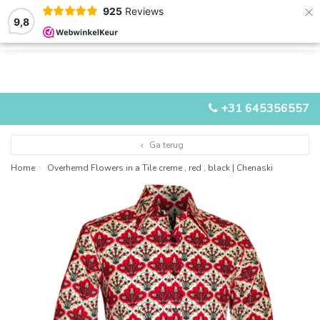
×
925
Reviews
9,8
0
0
MENU
+31 645356557
Ga terug
Home
Overhemd Flowers in a Tile creme , red , black | Chenaski