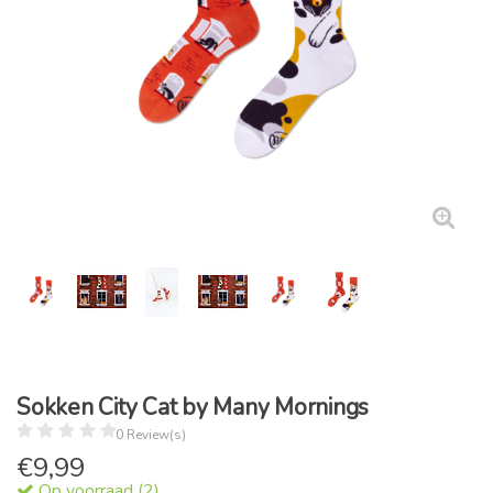
Sokken City Cat by Many Mornings
0 Review(s)
€
9,99
Op voorraad (2)