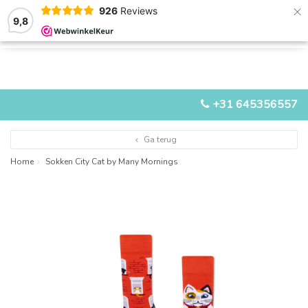
×
926
Reviews
9,8
0
0
MENU
+31 645356557
Ga terug
Home
Sokken City Cat by Many Mornings