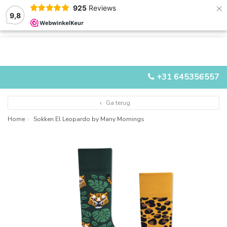
×
925
Reviews
9,8
0
0
MENU
+31 645356557
Ga terug
Home
Sokken El Leopardo by Many Mornings