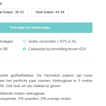
38
t Sokken : 39-42
Maat Sokken : 43-46
Toevoegen aan winkelwagen
rkdagen
Gratis verzenden > €75 in NL
in BE
Cadeautje bij bestelling boven €20
chte golfliefhebber. De MisMatch sokken zijn twee
men het perfecte paar vormen. Verkrijgbaar in 3 maten
6. Ook leuk om als cadeau te geven.
chillende maten verkrijgbaar.
polyamide, 3% spandex, 2% overige vezels