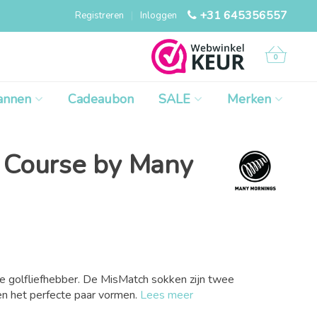
+31 645356557
Registreren
|
Inloggen
0
annen
Cadeaubon
SALE
Merken
 Course by Many
e golfliefhebber. De MisMatch sokken zijn twee
en het perfecte paar vormen.
Lees meer