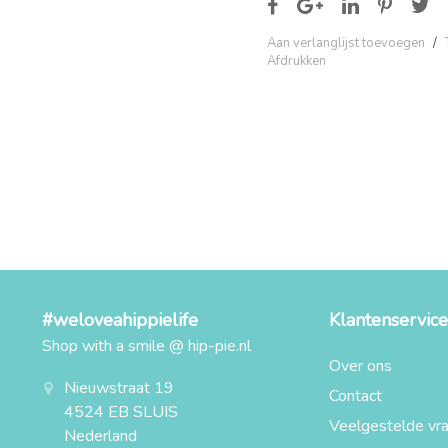
Aan verlanglijst toevoegen
/
Afdrukken
#weloveahippielife
Klantenservice
Shop with a smile @ hip-pie.nl
Over ons
Nieuwstraat 19
Contact
4524 EB SLUIS
Veelgestelde vr
Nederland