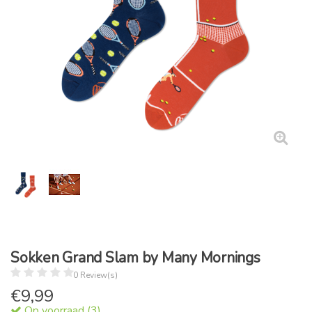
Sokken Grand Slam by Many Mornings
0 Review(s)
€
9,99
Op voorraad (3)