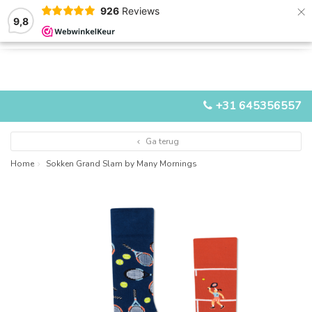
×
926
Reviews
9,8
0
0
MENU
+31 645356557
Ga terug
Home
Sokken Grand Slam by Many Mornings