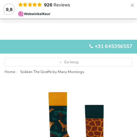
×
926
Reviews
9,8
0
0
MENU
+31 645356557
Ga terug
Home
Sokken The Giraffe by Many Mornings