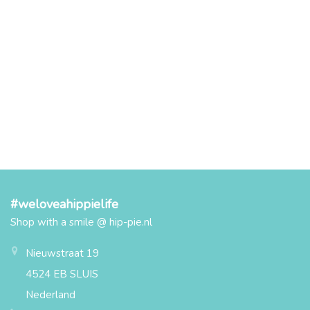
#weloveahippielife
Shop with a smile @ hip-pie.nl
Nieuwstraat 19
4524 EB SLUIS
Nederland