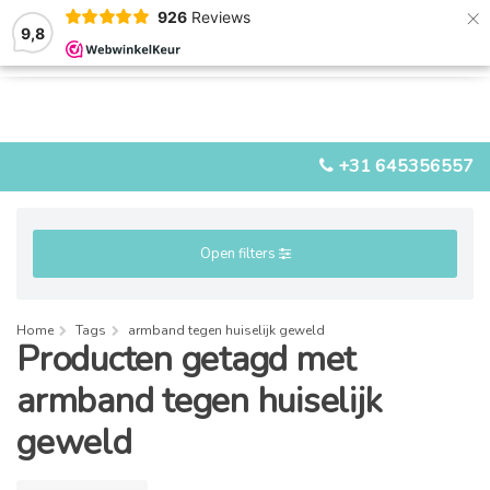
×
926
Reviews
9,8
0
0
MENU
+31 645356557
Open filters
Home
Tags
armband tegen huiselijk geweld
Producten getagd met
armband tegen huiselijk
geweld