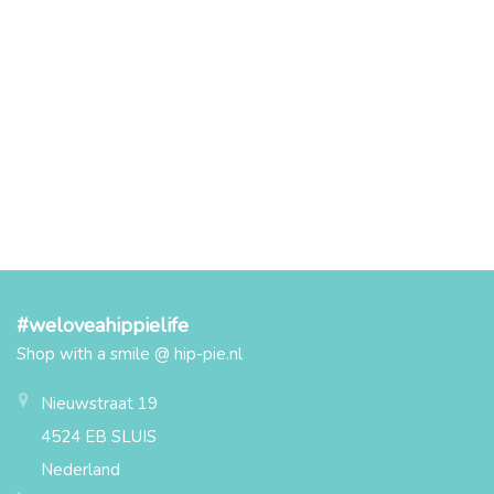
#weloveahippielife
Shop with a smile @ hip-pie.nl
Nieuwstraat 19
4524 EB SLUIS
Nederland