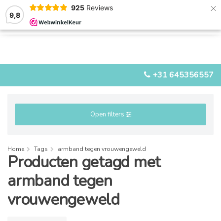
×
925
Reviews
9,8
0
0
MENU
+31 645356557
Open filters
Home
Tags
armband tegen vrouwengeweld
Producten getagd met
armband tegen
vrouwengeweld