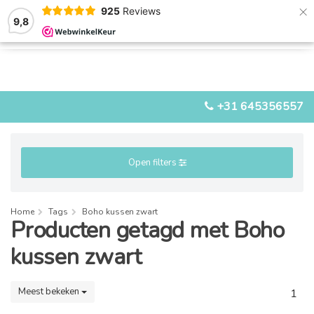
×
925
Reviews
9,8
0
0
MENU
+31 645356557
Open filters
Home
Tags
Boho kussen zwart
Producten getagd met Boho
kussen zwart
Meest bekeken
1