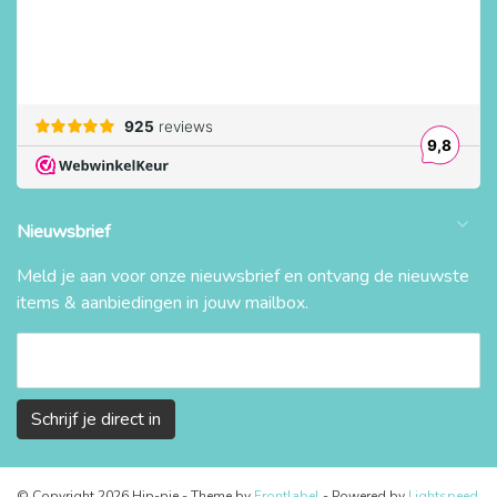
Nieuwsbrief
Meld je aan voor onze nieuwsbrief en ontvang de nieuwste
items & aanbiedingen in jouw mailbox.
Schrijf je direct in
© Copyright 2026 Hip-pie
- Theme by
Frontlabel
- Powered by
Lightspeed