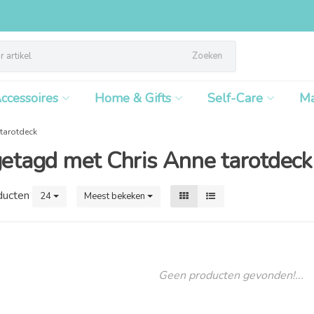
Zoeken
ccessoires
Home & Gifts
Self-Care
M
 tarotdeck
etagd met Chris Anne tarotdeck
ducten
24
Meest bekeken
Geen producten gevonden!...