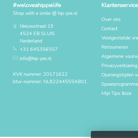
#weloveahippielife
Klantenservice
Shop with a smile @ hip-pie.nl
Over ons
Nieuwstraat 19
Contact
4524 EB SLUIS
Veelgestelde vr
Nederland
Retourneren
+31 645356557
Algemene voorw
info@hip-pie.nl
Privacyverklaring
KVK nummer: 20171622
Openingstijden w
btw-nummer: NL822445554B01
Spaarprogramma
Mijn Tips Ibiza