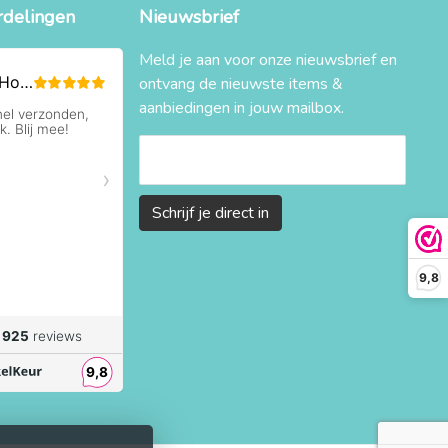
rdelingen
Nieuwsbrief
Meld je aan voor onze nieuwsbrief en
ontvang de nieuwste items &
aanbiedingen in jouw mailbox.
Schrijf je direct in
9,8