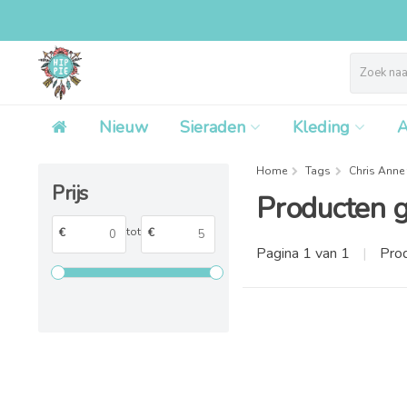
Nieuw
Sieraden
Kleding
A
Home
Tags
Chris Anne
Prijs
Producten g
tot
€
€
Pagina 1 van 1
|
Pro