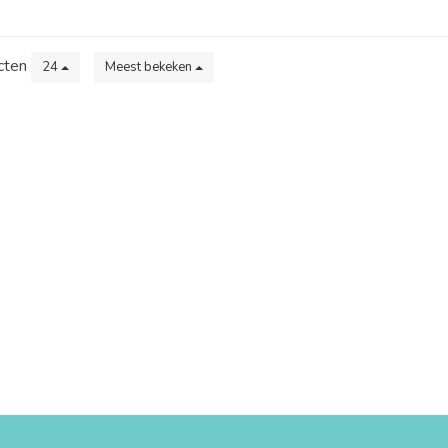
cten
24
Meest bekeken