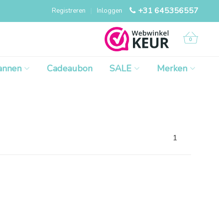
+31 645356557
Registreren
|
Inloggen
0
annen
Cadeaubon
SALE
Merken
1