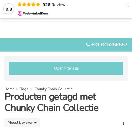
×
926
Reviews
9,8
0
0
MENU
+31 645356557
Open filters
Home
Tags
Chunky Chain Collectie
Producten getagd met
Chunky Chain Collectie
Meest bekeken
1