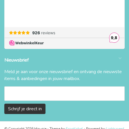
Nieuwsbrief
Meld je aan voor onze nieuwsbrief en ontvang de nieuwste
items & aanbiedingen in jouw mailbox.
Schrijf je direct in
© Copyright 2026 Hip-pie
- Theme by
Frontlabel
- Powered by
Lightspeed