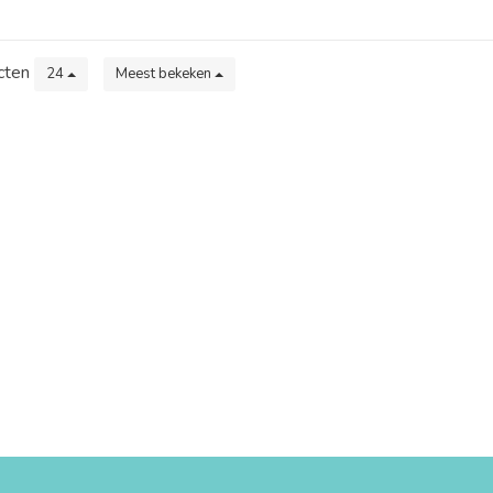
cten
24
Meest bekeken