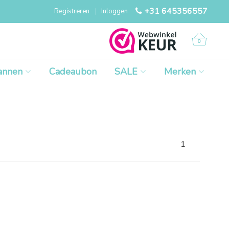
+31 645356557
Registreren
|
Inloggen
0
annen
Cadeaubon
SALE
Merken
1