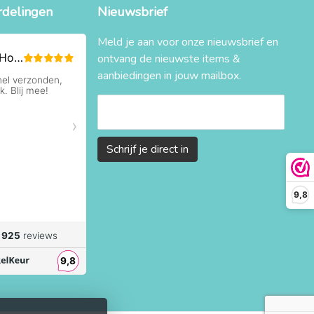
rdelingen
Nieuwsbrief
Meld je aan voor onze nieuwsbrief en
ontvang de nieuwste items &
aanbiedingen in jouw mailbox.
Schrijf je direct in
9,8