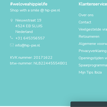
#weloveahippielife
Klantenservice
Shop with a smile @ hip-pie.nl
Over ons
Nieuwstraat 19
Contact
4524 EB SLUIS
Veelgestelde vr
Nederland
Retourneren
+31 645356557
Algemene voorw
info@hip-pie.nl
Privacyverklaring
KVK nummer: 20171622
Openingstijden w
btw-nummer: NL822445554B01
Spaarprogramma
Mijn Tips Ibiza