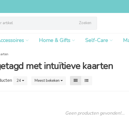
Zoeken
ccessoires
Home & Gifts
Self-Care
M
aarten
etagd met intuïtieve kaarten
ducten
24
Meest bekeken
Geen producten gevonden!...