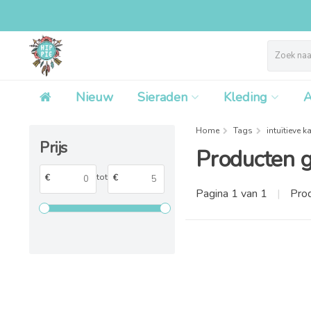
Nieuw
Sieraden
Kleding
A
Home
Tags
intuïtieve k
Prijs
Producten g
tot
€
€
Pagina 1 van 1
|
Pro