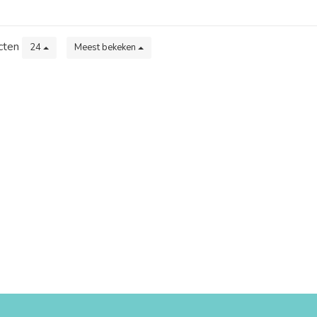
cten
24
Meest bekeken