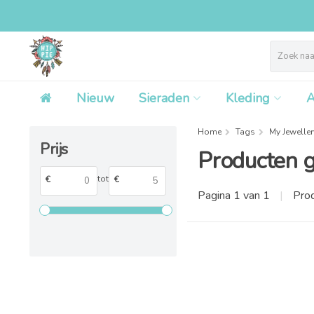
Nieuw
Sieraden
Kleding
A
Home
Tags
My Jeweller
Prijs
Producten g
tot
€
€
Pagina 1 van 1
|
Pro