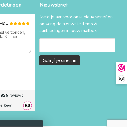
rdelingen
Nieuwsbrief
Meld je aan voor onze nieuwsbrief en
ontvang de nieuwste items &
aanbiedingen in jouw mailbox.
Schrijf je direct in
9,8