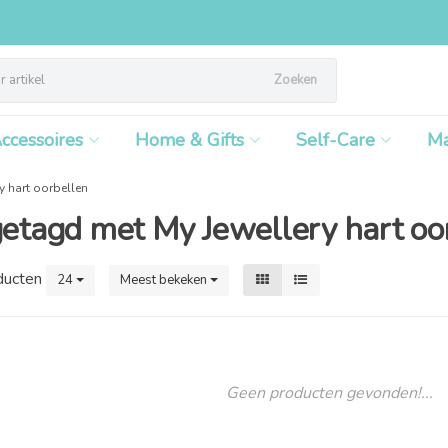
Zoeken
ccessoires
Home & Gifts
Self-Care
M
y hart oorbellen
etagd met My Jewellery hart oo
ducten
24
Meest bekeken
Geen producten gevonden!...