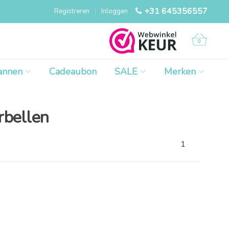
+31 645356557
Registreren
|
Inloggen
0
annen
Cadeaubon
SALE
Merken
rbellen
1