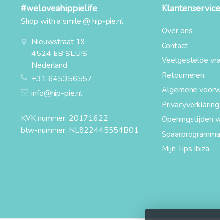
#weloveahippielife
Klantenservice
Shop with a smile @ hip-pie.nl
Over ons
Nieuwstraat 19
Contact
4524 EB SLUIS
Veelgestelde vr
Nederland
Retourneren
+31 645356557
Algemene voorw
info@hip-pie.nl
Privacyverklaring
KVK nummer: 20171622
Openingstijden w
btw-nummer: NL822445554B01
Spaarprogramma
Mijn Tips Ibiza