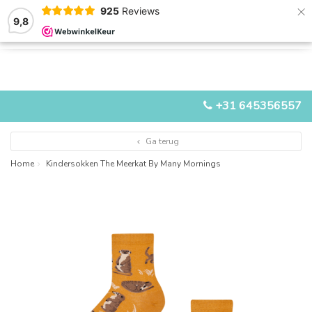
×
925
Reviews
9,8
0
0
MENU
+31 645356557
Ga terug
Home
Kindersokken The Meerkat By Many Mornings