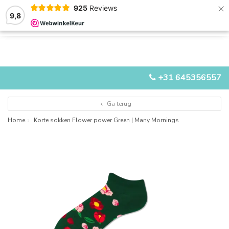
×
925
Reviews
9,8
0
0
MENU
+31 645356557
Ga terug
Home
Korte sokken Flower power Green | Many Mornings