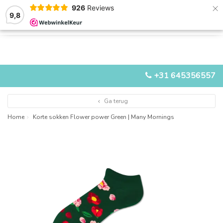
×
926
Reviews
9,8
0
0
MENU
+31 645356557
Ga terug
Home
Korte sokken Flower power Green | Many Mornings