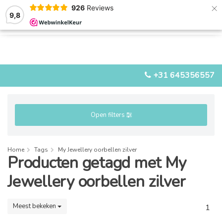
×
926
Reviews
9,8
0
0
MENU
+31 645356557
Open filters
Home
Tags
My Jewellery oorbellen zilver
Producten getagd met My
Jewellery oorbellen zilver
Meest bekeken
1