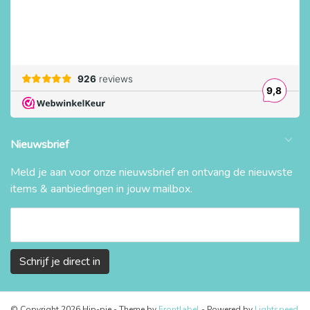
Nieuwsbrief
Meld je aan voor onze nieuwsbrief en ontvang de nieuwste
items & aanbiedingen in jouw mailbox.
Schrijf je direct in
© Copyright 2026 Hip-pie
- Theme by
Frontlabel
- Powered by
Lightspeed